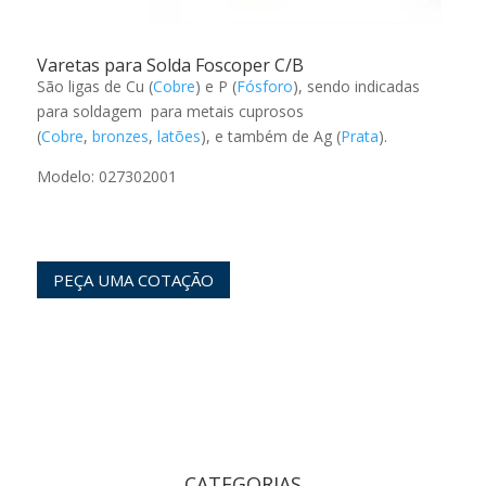
Varetas para Solda Foscoper C/B
São ligas de Cu (
Cobre
) e P (
Fósforo
), sendo indicadas
para soldagem para metais cuprosos
(
Cobre
,
bronzes
,
latões
), e também de Ag (
Prata
).
Modelo: 027302001
PEÇA UMA COTAÇÃO
CATEGORIAS