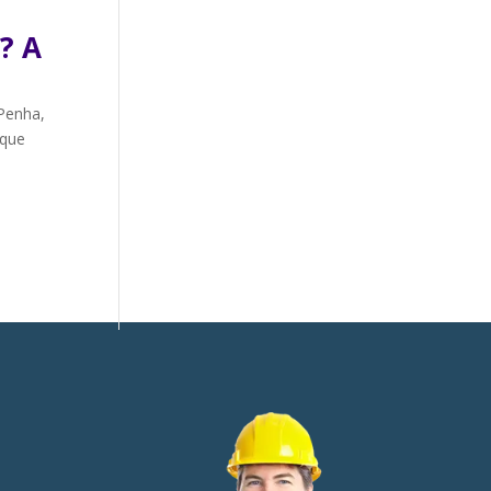
? A
 Penha,
 que