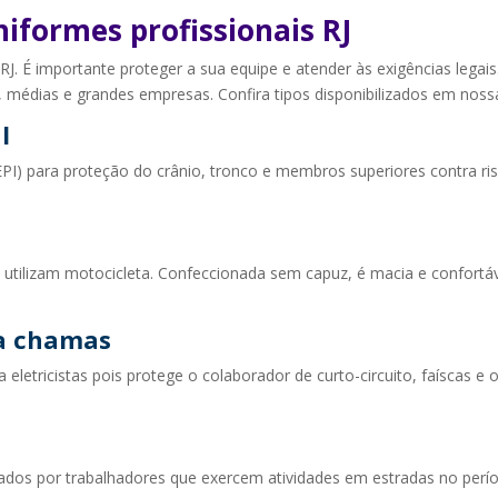
iformes profissionais RJ
J. É importante proteger a sua equipe e atender às exigências legais
édias e grandes empresas. Confira tipos disponibilizados em nossa
l
PI) para proteção do crânio, tronco e membros superiores contra ri
 utilizam motocicleta. Confeccionada sem capuz, é macia e confortáv
 a chamas
 eletricistas pois protege o colaborador de curto-circuito, faíscas e 
izados por trabalhadores que exercem atividades em estradas no perí