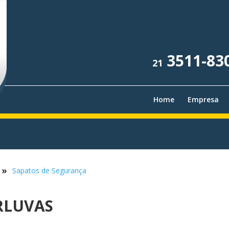
3511-83
21
Home
Empresa
a
»
Sapatos de Segurança
RLUVAS