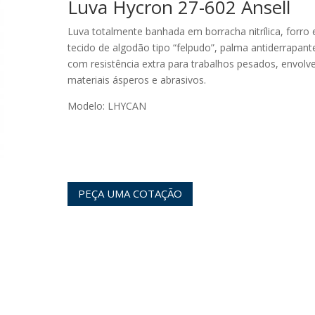
Luva Hycron 27-602 Ansell
Luva totalmente banhada em borracha nitrílica, forro
tecido de algodão tipo “felpudo”, palma antiderrapante
com resistência extra para trabalhos pesados, envol
materiais ásperos e abrasivos.
Modelo: LHYCAN
PEÇA UMA COTAÇÃO