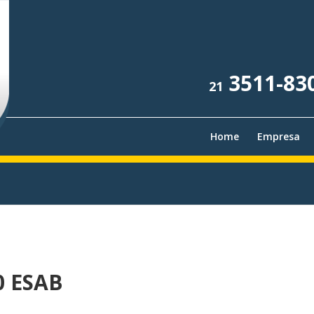
3511-83
21
Home
Empresa
0 ESAB