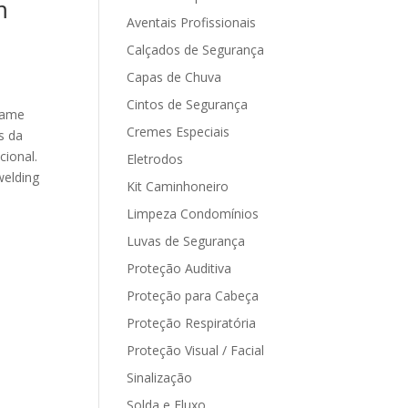
m
Aventais Profissionais
Calçados de Segurança
Capas de Chuva
Cintos de Segurança
rame
Cremes Especiais
s da
ional.
Eletrodos
welding
Kit Caminhoneiro
Limpeza Condomínios
Luvas de Segurança
Proteção Auditiva
Proteção para Cabeça
Proteção Respiratória
Proteção Visual / Facial
Sinalização
Solda e Fluxo