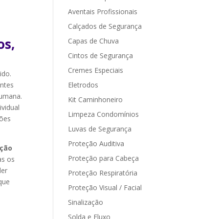
Aventais Profissionais
Calçados de Segurança
os,
Capas de Chuva
!
Cintos de Segurança
Cremes Especiais
ido.
entes
Eletrodos
humana.
Kit Caminhoneiro
vidual
Limpeza Condomínios
ções
Luvas de Segurança
Proteção Auditiva
eção
Proteção para Cabeça
as os
der
Proteção Respiratória
 que
Proteção Visual / Facial
Sinalização
Solda e Fluxo