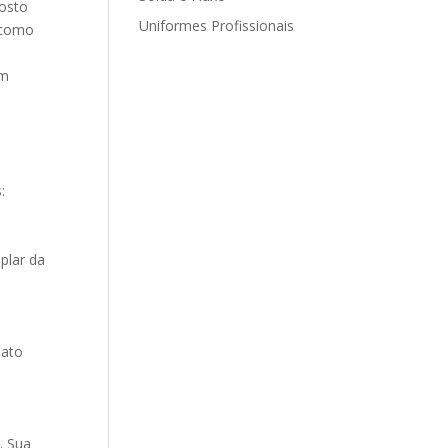
rosto
Uniformes Profissionais
 como
am
:
plar da
nato
. Sua