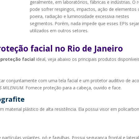
geralmente, em laboratórios, fábricas e indústrias. O 
pode sofrer respingos, impactos, ação de elementos
poeira, radiação e luminosidade excessiva nestes
segmentos. Porém, nada impede que esses EPIs sej
utilizados em outros setores.
oteção facial no Rio de Janeiro
e
proteção facial
ideal, veja abaixo os principais produtos disponíveis
tar conjuntamente com uma tela facial e um protetor auditivo de aco
S MILENIUM
. Fornece proteção para a cabeça, ouvido e face.
ografite
m material plástico de alta resistência. Ela possui visor em policarbo
partículas volantes, pó e fagulhas. Possui segurança frontal e lateral